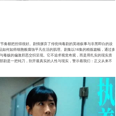
的节奏都把控得很好。剧情摒弃了传统缉毒剧的英雄叙事与非黑即白的设
品如何如癌细胞般腐蚀平凡生活的肌理。剧集以16集的精炼篇幅，通过多
与毒贩的偏激邪恶交织呈现。它不追求视觉奇观，而是用扎实的现实质
部剧是一把钝刀，剖开最真实的人性与现实，警示着我们：正义从来不