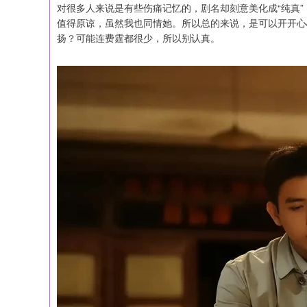
对很多人来说是有些伤痛记忆的，剧名却刻意美化成“纯真
值得原谅，虽然我也同情她。所以总的来说，是可以开开心
扬？可能连费霆都很少，所以别认真。