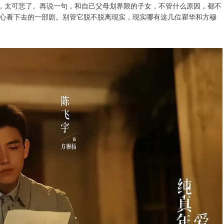
”，太可悲了。再说一句，和自己父母划界限的子女，不管什么原因，都不
心看下去的一部剧。别管它脱不脱离现实，现实哪有这几位瞿华和方穆