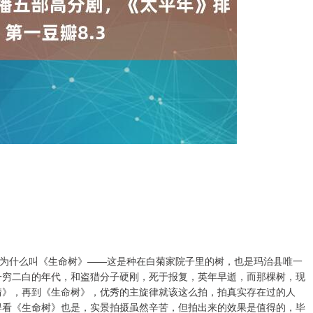
为什么叫《生命树》——这是种在白菊家院子里的树，也是玛治县唯一
一穷二白的年代，和盗猎分子硬刚，死于报复，英年早逝，而那棵树，现
情》，再到《生命树》，优秀的主旋律就该这么拍，拍真实存在过的人
得看《生命树》也是，实景拍摄虽然辛苦，但拍出来的效果是值得的，毕