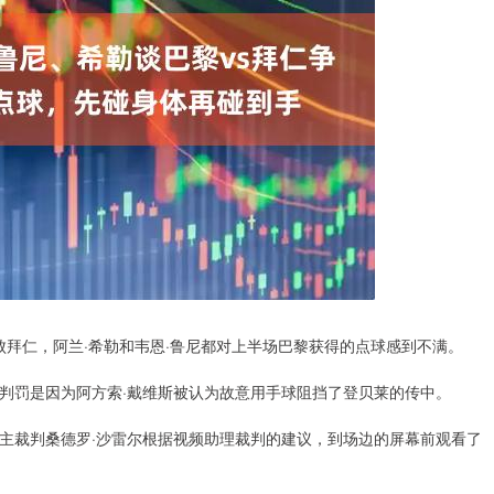
击败拜仁，阿兰·希勒和韦恩·鲁尼都对上半场巴黎获得的点球感到不满。
判罚是因为阿方索·戴维斯被认为故意用手球阻挡了登贝莱的传中。
主裁判桑德罗·沙雷尔根据视频助理裁判的建议，到场边的屏幕前观看了