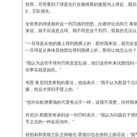
然而，尽管看到了球是先打在戴维斯的腹股沟上弹起，随后
2，主队领先。
全世界的球迷都对这一判罚感到愤怒，比赛评论员阿兰·希
来说，就不应该是点球。我不同意这个判罚，我真的无法认
“一旦球是从他的腿上弹到胳膊上的，那对我来说，就完全
一旦球是从身体其他部位弹到胳膊上的，那你让他怎么办？
“我认为这些手球判罚简直是乱搞，他们这些年来试图找到
但事实就是如此。”
韦恩·鲁尼同意希勒的看法，他说表示：“我不认为那是个
腿，然后才弹到手臂上的。”
“也许在欧洲赛场的尺度有点不一样，这我不清楚，但对我来
丹尼尔·斯图里奇谈到这一判罚时表示：“我认为问题在于
手之后的一种反应动作。”
前热刺和英格兰队主帅格伦·霍德尔也在推特上插话说：“