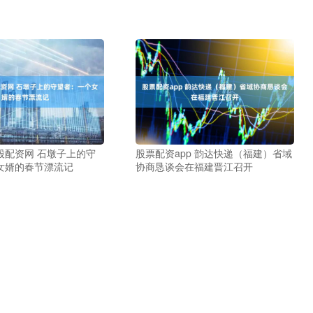
股配资网 石墩子上的守
股票配资app 韵达快递（福建）省域
女婿的春节漂流记
协商恳谈会在福建晋江召开