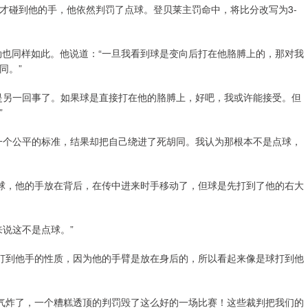
才碰到他的手，他依然判罚了点球。登贝莱主罚命中，将比分改写为3-
勒也同样如此。他说道：“一旦我看到球是变向后打在他胳膊上的，那对我
同。”
是另一回事了。如果球是直接打在他的胳膊上，好吧，我或许能接受。但
”
一个公平的标准，结果却把自己绕进了死胡同。我认为那根本不是点球，
点球，他的手放在背后，在传中进来时手移动了，但球是先打到了他的右大
说这不是点球。”
球打到他手的性质，因为他的手臂是放在身后的，所以看起来像是球打到他
我气炸了，一个糟糕透顶的判罚毁了这么好的一场比赛！这些裁判把我们的