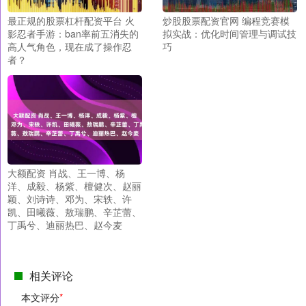
最正规的股票杠杆配资平台 火
炒股股票配资官网 编程竞赛模
影忍者手游：ban率前五消失的
拟实战：优化时间管理与调试技
高人气角色，现在成了操作忍
巧
者？
大额配资 肖战、王一博、杨
洋、成毅、杨紫、檀健次、赵丽
颖、刘诗诗、邓为、宋轶、许
凯、田曦薇、敖瑞鹏、辛芷蕾、
丁禹兮、迪丽热巴、赵今麦
相关评论
本文评分
*