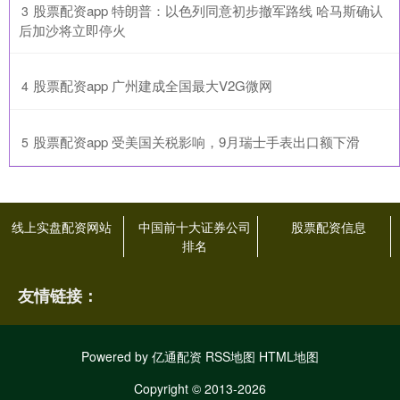
​股票配资app 特朗普：以色列同意初步撤军路线 哈马斯确认
3
后加沙将立即停火
​股票配资app 广州建成全国最大V2G微网
4
​股票配资app 受美国关税影响，9月瑞士手表出口额下滑
5
线上实盘配资网站
中国前十大证券公司
股票配资信息
排名
友情链接：
Powered by
亿通配资
RSS地图
HTML地图
Copyright
© 2013-2026