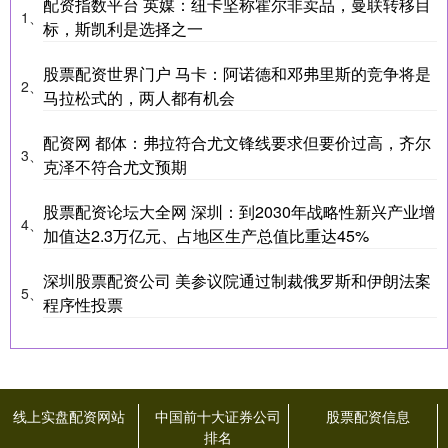
配资指数平台 英媒：纽卡坚称霍尔非卖品，曼联转移目
1、
标，斯凯利是选择之一
股票配资世界门户 马卡：阿诺德和邓弗里斯的竞争将是
2、
马拉松式的，两人都有机会
配资网 都体：弗拉符合尤文锋线要求但要价过高，齐尔
3、
克泽不符合尤文预期
股票配资论坛大全网 深圳：到2030年战略性新兴产业增
4、
加值达2.3万亿元、占地区生产总值比重达45%
深圳股票配资公司 美参议院通过制裁俄罗斯和伊朗法案
5、
程序性投票
线上实盘配资网站
中国前十大证券公司
股票配资信息
排名