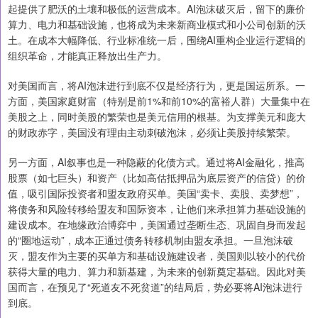
起提供了肥沃的土壤和极低的运营成本。AI泡沫破灭后，留下的廉价
算力、电力和基础设施，也将成为未来新商业模式和小公司创新的沃
土。在成本大幅降低、行业标准统一后，围绕AI重构企业运行逻辑的
组织革命，才能真正释放出生产力。
对美国而言，将AI泡沫进行到底不仅是经济行为，更是国运所系。一
方面，美国家庭财富（特别是前1%和前10%的富裕人群）大量集中在
美股之上，同时美股的繁荣也是美元信用的根基。为支撑美元和庞大
的财政赤字，美国没有理由主动刺破泡沫，必须让美股持续繁荣。
另一方面，AI叙事也是一种隐蔽的化债方式。通过将AI金融化，推高
股票（如七巨头）和资产（比如高估抵押品为底层资产的信贷）的价
值，吸引国际投资者和盟友政府买单。美国“卖卡、卖股、卖梦想”，
将债务和风险转移给盟友和国际资本，让他们来承担算力基础设施的
建设成本。在地缘政治博弈中，美国通过垄断生态、巩固自身而发起
的“圈地运动”，成本正通过债务转移机制由盟友承担。一旦泡沫破
灭，盟友作为主要的买单方和基础设施建设者，美国则以较小的代价
获得大量的电力、算力和新基建，为未来的创新奠定基础。因此对美
国而言，在预见了“死道友不死贫道”的结局后，势必要将AI泡沫进行
到底。