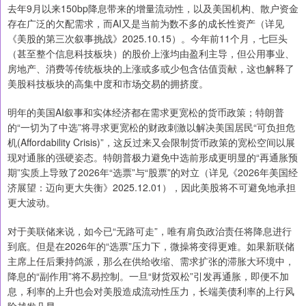
去年9月以来150bp降息带来的增量流动性，以及美国机构、散户资金
存在广泛的欠配需求，而AI又是当前为数不多的成长性资产（详见
《美股的第三次叙事挑战》2025.10.15）。今年前11个月，七巨头
（甚至整个信息科技板块）的股价上涨均由盈利主导，但公用事业、
房地产、消费等传统板块的上涨或多或少包含估值贡献，这也解释了
美股科技板块的高集中度和市场交易的拥挤度。
明年的美国AI叙事和实体经济都在需求更宽松的货币政策；特朗普
的“一切为了中选”将寻求更宽松的财政刺激以解决美国居民“可负担危
机(Affordability Crisis)”，这反过来又会限制货币政策的宽松空间以展
现对通胀的强硬姿态。特朗普极力避免中选前形成更明显的“再通胀预
期”实质上导致了2026年“选票”与“股票”的对立（详见《2026年美国经
济展望：迈向更大失衡》2025.12.01），因此美股将不可避免地承担
更大波动。
对于美联储来说，如今已“无路可走”，唯有肩负政治责任将降息进行
到底。但是在2026年的“选票”压力下，微操将变得更难。如果新联储
主席上任后秉持鸽派，那么在供给收缩、需求扩张的滞胀大环境中，
降息的“副作用”将不易控制。一旦“财货双松”引发再通胀，即便不加
息，利率的上升也会对美股造成流动性压力，长端美债利率的上行风