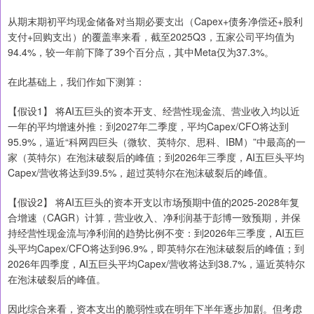
从期末期初平均现金储备对当期必要支出（Capex+债务净偿还+股利
支付+回购支出）的覆盖率来看，截至2025Q3，五家公司平均值为
94.4%，较一年前下降了39个百分点，其中Meta仅为37.3%。
在此基础上，我们作如下测算：
【假设1】 将AI五巨头的资本开支、经营性现金流、营业收入均以近
一年的平均增速外推：到2027年二季度，平均Capex/CFO将达到
95.9%，逼近“科网四巨头（微软、英特尔、思科、IBM）”中最高的一
家（英特尔）在泡沫破裂后的峰值；到2026年三季度，AI五巨头平均
Capex/营收将达到39.5%，超过英特尔在泡沫破裂后的峰值。
【假设2】 将AI五巨头的资本开支以市场预期中值的2025-2028年复
合增速（CAGR）计算，营业收入、净利润基于彭博一致预期，并保
持经营性现金流与净利润的趋势比例不变：到2026年三季度，AI五巨
头平均Capex/CFO将达到96.9%，即英特尔在泡沫破裂后的峰值；到
2026年四季度，AI五巨头平均Capex/营收将达到38.7%，逼近英特尔
在泡沫破裂后的峰值。
因此综合来看，资本支出的脆弱性或在明年下半年逐步加剧。但考虑