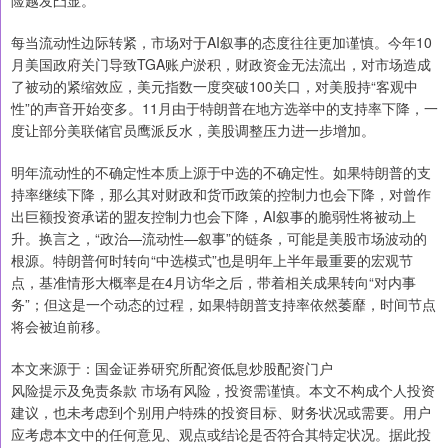
险越发凸显。
每当流动性边际转紧，市场对于AI叙事的态度往往更加谨慎。今年10
月美国政府关门导致TGA账户淤积，财政资金无法流出，对市场造成
了被动的紧缩效应，美元指数一度突破100关口，对美股持“客观中
性”的声音开始变多。11月由于特朗普在地方选举中的支持率下降，一
度让部分美联储官员鹰派反水，美股调整压力进一步增加。
明年流动性的不确定性本质上源于中选的不确定性。如果特朗普的支
持率继续下降，那么其对财政和货币政策的控制力也会下降，对曾作
出巨额投资承诺的盟友控制力也会下降，AI叙事的脆弱性将被动上
升。换言之，“政治—流动性—叙事”的链条，可能是美股市场波动的
根源。特朗普何时转向“中选模式”也是明年上半年最重要的宏观节
点，基准情形大概率是在4月访华之后，带着相关成果转向“对内事
务”；但这是一个动态的过程，如果特朗普支持率依然萎靡，时间节点
将会被迫前移。
本文来源于：国金证券研究所配资低息炒股配资门户
风险提示及免责条款 市场有风险，投资需谨慎。本文不构成个人投资
建议，也未考虑到个别用户特殊的投资目标、财务状况或需要。用户
应考虑本文中的任何意见、观点或结论是否符合其特定状况。据此投