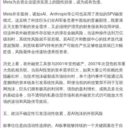
Meta为合资企业提供实质上的隐性担保，成为或有负债。
Meta并非孤例，诸如xAI、Anthropic等公司也采用了类似的SPV融资
模式。这反映了科技巨头们在AI军备竞赛中面临的普遍困境，既要满
足天文数字般的资金需求，又必须维护漂亮的财务报表和信用评级。
但这种表外融资操作存在较大的潜在金融风险，当这种操作达到万亿
级别时，系统性风险就不容忽视。若AI芯片和数据中心的技术迭代速
度超预期，则意味着SPV持有的资产可能在产生足够收益前就已大幅
贬值，风险最终会传递给债券投资者。
历史上看，表外融资工具曾与2001年安然破产、2007年次贷危机等重
大危机相关联。当前AI投资的资本需求巨大，如果大量公司依赖此类
隐蔽杠杆，当技术泡沫破裂或市场转向时，单个违约事件可能通过高
度捆绑的资本链条引发系统性风险。即便当前的科技繁荣不同于互联
网泡沫，巨头们拥有极高的利润率、强劲的盈利增长、成熟且多元化
的基础业务，但不透明的私募信贷市场和表外融资方式仍可能放大市
场的波动和风险传导效应。
五、政治不确定性引发流动性收紧，是AI泡沫的外部风险
叙事往往是由流动性选择的。AI叙事能够持续的一个关键因素在于自