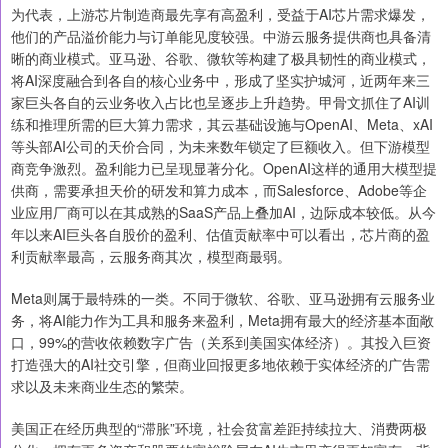
为代表，上游芯片制造商最先享有高盈利，受益于AI芯片需求爆发，
他们的产品溢价能力与订单能见度较强。中游云服务提供商也具备清
晰的商业模式。亚马逊、谷歌、微软等构建了极具韧性的商业模式，
将AI深度融合到各自的核心业务中，形成了坚实护城河，近两年来三
家巨头各自的云业务收入占比也呈逐步上升趋势。甲骨文抓住了AI训
练和推理所需的巨大算力需求，其云基础设施与OpenAI、Meta、xAI
等头部AI公司的天价合同，为未来数年锁定了巨额收入。但下游模型
商竞争激烈。盈利能力已呈现显著分化。OpenAI这样的通用大模型提
供商，需要承担天价的研发和算力成本，而Salesforce、Adobe等企
业应用厂商可以在其成熟的SaaS产品上叠加AI，边际成本较低。从今
年以来AI巨头各自股价的盈利、估值贡献率中可以看出，芯片商的盈
利贡献率最高，云服务商其次，模型商最弱。
Meta则属于最特殊的一类。不同于微软、谷歌、亚马逊拥有云服务业
务，将AI能力作为工具和服务来盈利，Meta拥有最大的经济基本面敞
口，99%的营收依赖数字广告（关系到美国实体经济）。其投入巨资
打造强大的AI社交引擎，但商业回报更多地依赖于实体经济的广告需
求以及未来商业生态的繁荣。
美国正在经历典型的“滞胀”环境，社会贫富差距持续拉大、消费两极