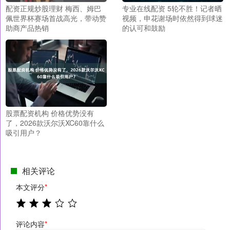
配资正规炒股理财 梅西、姆巴
专业在线配资 5轮不胜！记者晒
佩世界杯赛场首战高光，带动赞
视频，申花谢场时依然得到球迷
助商产品热销
的认可和鼓励
股票配资机构 价格优势没有
了，2026款沃尔沃XC60靠什么
吸引用户？
相关评论
本文评分
*
评论内容
*