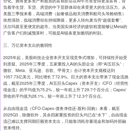
分化。拥有更多资产和股票的富裕阶层在AI牛市里变得更加富有，背
负着学生贷、车贷、房贷的中下层群体却在承受更大的生活压力。从
美股三季报来看，高端消费（如奢侈品相关消费和航司头等舱销售）
依然强劲，低端消费却在持续降级，更多人转向麦当劳“超值套餐”、
沃尔玛甚至更便宜的超市。当美国实体经济的疲软程度能够让Meta的
广告客户们削减预算时，可能是AI链条更加脆弱的时刻。
三、万亿资本支出的脆弱性
2025年起，美股科技企业资本开支呈现竞争式增加，可持续性开始受
到质疑。2025年三季度，五家重投入AI的头部企业（即“AI五巨头”：
微软、Meta、亚马逊、谷歌、甲骨文）合计资本开支规模达到
1057.73亿美元，同比增长了72.9%。巨大的资本支出带来了现金流挑
战，截至2025年三季度，AI五巨头Capex（资本开支）/CFO（经营性
现金流）的平均值为75.2%，较一年前上升了29.7个百分点；Capex/
营收的平均值为28.1%，较一年前上升了12.3个百分点。
从自由现金流（CFO-Capex-债务净偿还-股利-回购）来看，截至
2025Q3，除微软外，其余四家重投资的巨头均已在“水下”，自由现金
流已难以支撑同期巨额资本支出，只能靠消耗存量现金和加码外部融
资来维持。