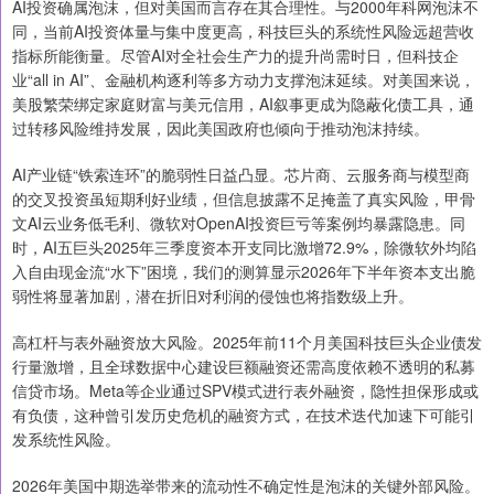
AI投资确属泡沫，但对美国而言存在其合理性。与2000年科网泡沫不
同，当前AI投资体量与集中度更高，科技巨头的系统性风险远超营收
指标所能衡量。尽管AI对全社会生产力的提升尚需时日，但科技企
业“all in AI”、金融机构逐利等多方动力支撑泡沫延续。对美国来说，
美股繁荣绑定家庭财富与美元信用，AI叙事更成为隐蔽化债工具，通
过转移风险维持发展，因此美国政府也倾向于推动泡沫持续。
AI产业链“铁索连环”的脆弱性日益凸显。芯片商、云服务商与模型商
的交叉投资虽短期利好业绩，但信息披露不足掩盖了真实风险，甲骨
文AI云业务低毛利、微软对OpenAI投资巨亏等案例均暴露隐患。同
时，AI五巨头2025年三季度资本开支同比激增72.9%，除微软外均陷
入自由现金流“水下”困境，我们的测算显示2026年下半年资本支出脆
弱性将显著加剧，潜在折旧对利润的侵蚀也将指数级上升。
高杠杆与表外融资放大风险。2025年前11个月美国科技巨头企业债发
行量激增，且全球数据中心建设巨额融资还需高度依赖不透明的私募
信贷市场。Meta等企业通过SPV模式进行表外融资，隐性担保形成或
有负债，这种曾引发历史危机的融资方式，在技术迭代加速下可能引
发系统性风险。
2026年美国中期选举带来的流动性不确定性是泡沫的关键外部风险。