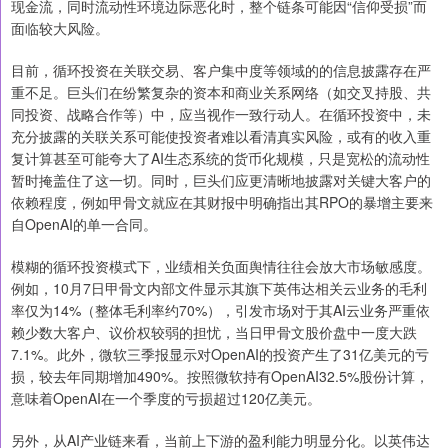
现金流，同时流动性环境边际恶化时，整个链条可能因“信仰受损”而
面临较大风险。
目前，循环投资在关联交易、客户集中度等领域的的信息披露存在严
重不足。巨头们在纷繁复杂的资本和商业关系网络（如交叉持股、共
同投资、战略合作等）中，应当视作一致行动人。在循环投资中，未
充分披露的关联关系可能使投资者难以看清真实风险，或有的收入重
复计算甚至可能夸大了AI生态系统的货币化规模，只是宽松的流动性
暂时掩盖住了这一切。同时，巨头们应更清晰地披露对关键大客户的
依赖程度，例如甲骨文就应在其财报中明确指出其RPO的暴增主要来
自OpenAI的单一合同。
模糊的循环投资模式下，业绩相关负面舆情往往会放大市场敏感度。
例如，10月7日甲骨文内部文件显示其旗下英伟达相关云业务的毛利
率仅为14%（整体毛利率约70%），引发市场对于其AI云业务严重依
赖少数大客户、议价权较弱的担忧，当日甲骨文股价盘中一度大跌
7.1%。此外，微软三季报显示对OpenAI的投资产生了31亿美元的亏
损，较去年同期增加490%。按照微软持有OpenAI32.5%股份计算，
意味着OpenAI在一个季度的亏损超过120亿美元。
另外，从AI产业链来看，当前上下游的盈利能力明显分化。以英伟达