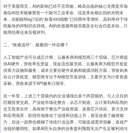
对于美股而言，AI的影响已经不言而喻，畸高估值的核心支撑是市场
相信AI技术能够塑造一个能与工业革命、信息革命相比拟的光明未
来，但剔除Mag7后的“标普493指数”已经两年零增长，高利率对于传
统板块的抑制仍在持续。AI的价值最终能否惠及全社会仍是未知，只
能用结果论来后视评判。
二、“铁索连环”，最脆弱一环在哪？
人工智能产业可分成芯片商、云服务商和模型商三个层级。芯片商提
供AI硬件，营收率先受益，现金流也最充裕。云服务商为模型开发提
供算力设施和服务，成本主要在硬件采购和能源消耗方面，营收则来
自云计算租赁。模型商专注于AI模型开发训练，主要开支为计算资源
采购，营收来源于API服务订阅等。
近一年里，上述三个层级内的企业涌现出多个跨层级的、引人注目的
巨额投资交易。产业链市场化整合，从芯片制造、云计算到AI应用的
交叉投资合作，虽有助于整合产业链资源、改善芯片供应、算力支持
和应用场景，阶段性地推动了业绩和估值上升，甚至改善了融资能
力，但这一趋势也模糊了传统行业边界，可能造成需求假象，造就产
业链的脆弱性。如果AI巨头自身的业务盈利预期无法产生足够利润与