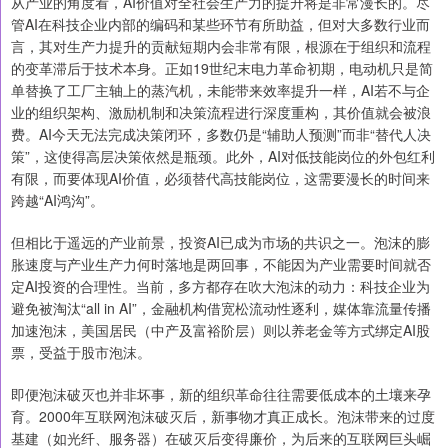
从产业的角度看，AI价值对全社会生产力的提升将是非常漫长的。尽
管AI在科技企业内部的编码和某些环节有所助益，但对大多数行业而
言，其对生产力提升的贡献短期内会非常有限，根源在于组织和流程
的变革滞后于技术本身。正如19世纪末电力革命初期，电动机只是简
单替换了工厂主轴上的蒸汽机，未能带来效率提升一样，AI若不与企
业的组织架构、激励机制和决策流程进行深度重构，其价值就会被浪
费。AI今天无法完成决策闭环，多数仍是“辅助人预测”而非“替代人决
策”，这使得高层决策依然是瓶颈。此外，AI对低技能岗位的外包红利
有限，而要体现AI价值，必须替代高技能岗位，这需要漫长的时间来
跨越“AI鸿沟”。
但相比于遥远的产业前景，投资AI已成为市场的共识之一。泡沫的膨
胀速度与产业生产力何时落地是两回事，不能因为产业需要时间就否
定AI投资的合理性。当前，多方都存在吹大泡沫的动力：科技企业为
避免被淘汰“all in AI”，金融机构借宽松流动性逐利，媒体靠流量传播
加速泡沫，美国居民（中产及富裕阶层）则以养老金等方式绑定AI股
票，受益于股市泡沫。
即便泡沫破灭也并非坏事，新的组织革命往往需要低成本的土壤来孕
育。2000年互联网泡沫破灭后，新事物才真正成长。泡沫带来的过度
基建（如光纤、服务器）在破灭后变得廉价，为后来的互联网巨头崛