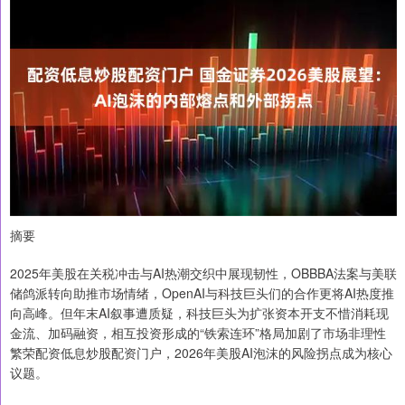
摘要
2025年美股在关税冲击与AI热潮交织中展现韧性，OBBBA法案与美联
储鸽派转向助推市场情绪，OpenAI与科技巨头们的合作更将AI热度推
向高峰。但年末AI叙事遭质疑，科技巨头为扩张资本开支不惜消耗现
金流、加码融资，相互投资形成的“铁索连环”格局加剧了市场非理性
繁荣配资低息炒股配资门户，2026年美股AI泡沫的风险拐点成为核心
议题。