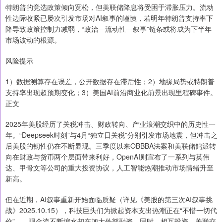
特朗普的竞选政策倾向宽松，但美联储降息将受困于滞胀压力。流动
性边际收紧已屡次引发市场对AI叙事的谨慎，若明年特朗普支持率下
降导致政策控制力减弱，“政治—流动性—叙事”链条或将成为下半年
市场波动的根源。
风险提示
1）数据测算存在误差，公开数据存在滞后性；2）地缘局势或特朗普
支持率出现超预期变化；3）美国AI前沿商业化前景出现里程碑事件。
正文
2025年美股经历了关税冲击、财政转向、产业浪潮交织中的历史性一
年。“Deepseek时刻”与4月“独立日关税”分别引发市场地震，但冲击之
后美股的韧性仍在不断显现。三季度以来OBBBA法案和美联储鸽派转
向在财政与货币两个层面带来利好，OpenAI则宣布了一系列与英伟
达、甲骨文等公司的重大投资协议，人工智能热潮推动市场情绪升至
新高。
但在近期，AI叙事重新开始面临质疑（详见《美股的第三次AI叙事挑
战》2025.10.15），科技巨头们为掀起资本支出热潮正在“不惜一切代
价”——现金流不断缩水却在加大外部融资。同时，相互投资、关联交