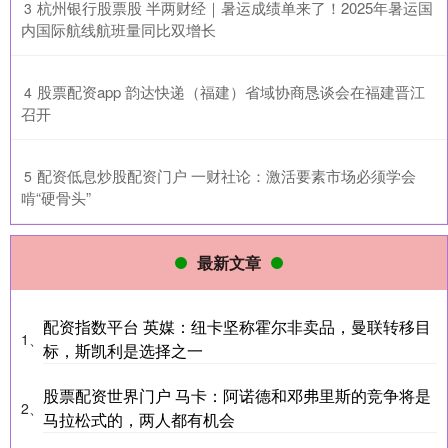
​杭州银行股票股 半两财经｜暑运成绩单来了！2025年暑运国
3
内国际航线航班量同比双增长
​股票配资app 韵达快递（福建）省域协商恳谈会在福建晋江
4
召开
​配资低息炒股配资门户 一财社论：激活要素市场必须学会
5
啃“硬骨头”
最新文章
配资指数平台 英媒：纽卡坚称霍尔非卖品，曼联转移目
1、
标，斯凯利是选择之一
股票配资世界门户 马卡：阿诺德和邓弗里斯的竞争将是
2、
马拉松式的，两人都有机会