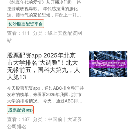
《纯真年代的爱情》从开播冷门剧一路
逆袭成收视爆款。 年代感拉满的服化
道、接地气的家长里短，再配上一群把
角色刻进骨子里的演员，让观众越追越
长沙股票配资平台
上头。 今天就按演技硬实....
查看：
111
分类：
线上实盘配资网
站
股票配资app 2025年北京
市大学排名“大调整”！北大
无缘前五，国科大第九，人
大第13
今天股票配资app，通过ABC排名整理并
发布的榜单，来看看2025年我国北京市
大学的排名情况。 今天，通过ABC排名
整理并发布的榜单，来看看2025年我国
股票配资app
北京市....
查看：
187
分类：
中国前十大证券
公司排名